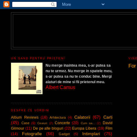
UN GAND PENTRU PRIETENI
VIN
For
Nu merge inaintea mea, s-ar putea sa
nu te urmez. Nu merge in spatele meu,
s-ar putea sa nu te conduc bine.
Mergi
alaturi de mine si fii prietenul meu
.
A
lbert Camus
DESPRE CE VORBIM
Calatorii
(67)
Carti
Album Reviews
(16)
Arhitectura
(4)
(45)
Concerte
(20)
David
Case
(6)
Ceaiuri
(2)
Cum sa...
(2)
Gilmour
(11)
De pe alte bloguri
(22)
Europa Libera
(19)
Film
Fotografie
(66)
Intimplari
(75)
(14)
Gadget
(5)