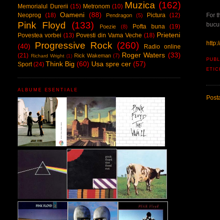
Muzica
(162)
Memorialul Durerii
(15)
Metronom
(10)
Oameni
(88)
For t
Neoprog
(18)
Pictura
(12)
Pendragon
(5)
Pink Floyd
(133)
bucur
Pofta buna
(19)
Poezie
(8)
Prieteni
Povestea vorbei
(13)
Povesti din Vama Veche
(18)
http
Progressive Rock
(260)
(40)
Radio online
Roger Waters
(33)
(21)
Rick Wakeman
(7)
Richard Wright
(1)
PUBL
Think Big
(60)
Usa spre cer
(57)
Sport
(24)
ETI
ALBUME ESENTIALE
Post