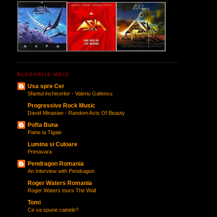
BLOGURILE MELE
Usa spre Cer
Sfantul inchisorilor - Valeriu Gafencu
Progressive Rock Music
David Minasian - Random Acts Of Beauty
Pofta Buna
Paine la Tigaie
Lumina si Culoare
Primavara
Pendragon Romania
An Interview with Pendragon
Roger Waters Romania
Roger Waters tours The Wall
Tomi
Ce va spune cainele?