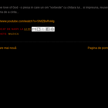
he love of God - o piesa in care un om "vorbeste" cu chitara lui... si impreuna, reus
ia de a cinta...
://www.youtube.com/watch?v=5NfZBvRvkIg
ICAT DE
NASTI
LA
12:55
CHETE:
MUZICA
are mai nouă
Pagina de porn