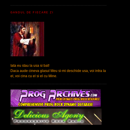
GANDUL DE FIECARE ZI
I
ata eu stau la usa si bat!
Daca aude cineva glasul Me
u si-mi deschide usa, voi intr
a la
el, voi cina cu el si el cu Mine.