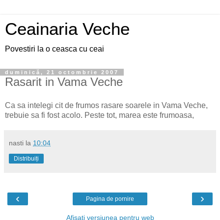
Ceainaria Veche
Povestiri la o ceasca cu ceai
duminică, 21 octombrie 2007
Rasarit in Vama Veche
Ca sa intelegi cit de frumos rasare soarele in Vama Veche,
trebuie sa fi fost acolo. Peste tot, marea este frumoasa,
nasti
la
10:04
Distribuiți
‹
›
Pagina de pornire
Afișați versiunea pentru web